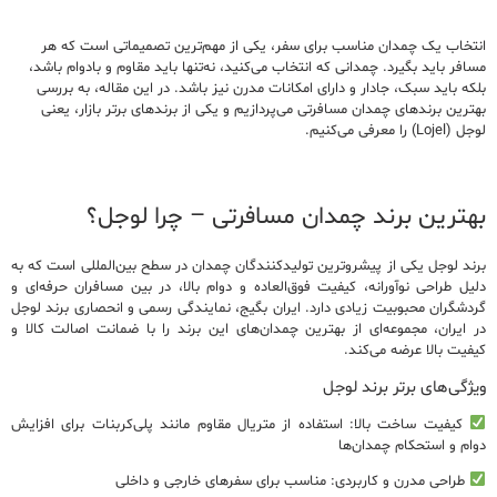
انتخاب یک چمدان مناسب برای سفر، یکی از مهم‌ترین تصمیماتی است که هر
مسافر باید بگیرد
.
چمدانی که انتخاب می‌کنید، نه‌تنها باید مقاوم و بادوام باشد،
بلکه باید سبک، جادار و دارای امکانات مدرن نیز باشد
.
در این مقاله، به بررسی
بهترین
برندهای
چمدان
مسافرتی
می‌پردازیم و یکی از
برندهای
برتر
بازار،
یعنی
لوجل
(Lojel)
را معرفی می‌کنیم
.
بهترین
برند چمدان مسافرتی – چرا لوجل؟
برند لوجل
یکی از پیشروترین تولیدکنندگان چمدان در سطح بین‌المللی است که به
دلیل طراحی نوآورانه، کیفیت فوق‌العاده و دوام بالا، در بین مسافران حرفه‌ای و
گردشگران محبوبیت زیادی دارد.
ایران بگیج، نمایندگی رسمی و انحصاری برند لوجل
در ایران
، مجموعه‌ای از بهترین چمدان‌های این برند را با ضمانت اصالت کالا و
کیفیت بالا عرضه می‌کند.
ویژگی‌های برتر برند لوجل
کیفیت ساخت بالا:
استفاده از متریال مقاوم مانند
پلی‌کربنات
برای افزایش
دوام و استحکام چمدان‌ها
طراحی مدرن و کاربردی:
مناسب برای سفرهای خارجی و داخلی