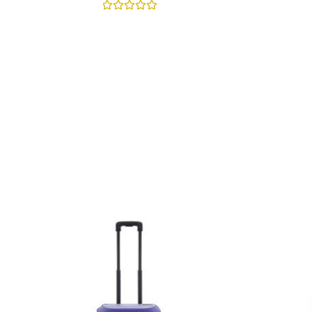
نمره
0
از
5