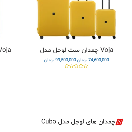
چمدان ست لوجل مدل Voja
74,600,000
تومان
99,500,000
تومان
نمره
0
ن
از
5
چمدان های لوجل مدل Cubo