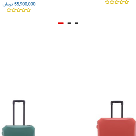
55,900,000
تومان
مره
0
نمره
از
0
5
از
5