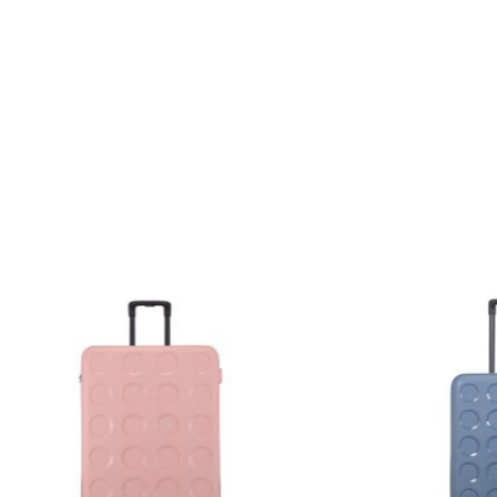
نمره
0
از
5