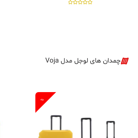
نمره
ن
0
از
5
چمدان های لوجل مدل Voja
%