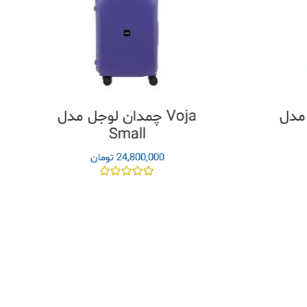
Voja
چمدان لوجل مدل Voja
Small
24,800,000
تومان
نمره
0
از
5