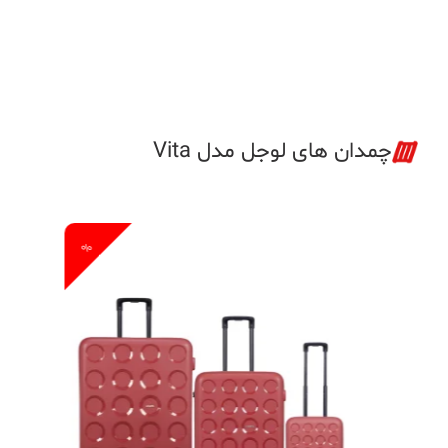
نمره
0
از
5
چمدان های لوجل مدل Vita
%