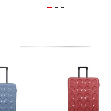
نمره
از
0
5
از
5