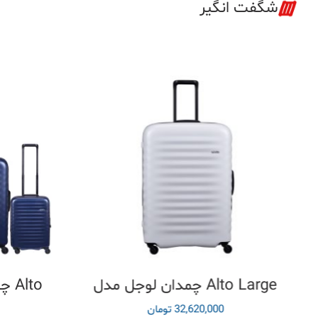
شگفت انگیر
چمدان لوجل مدل Alto Large
چمدان ست لوجل مدل Alto
32,620,000
تومان