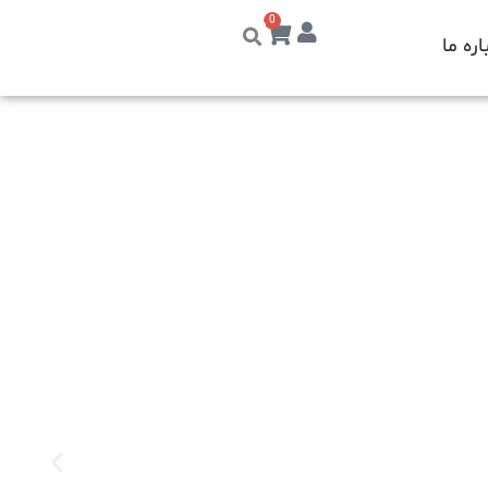
0
اره ما