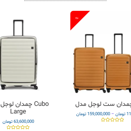
%
چمدان لوجل مدل
Large
11
تومان
–
159,000,000
تومان
63,600,000
تومان
مره
0