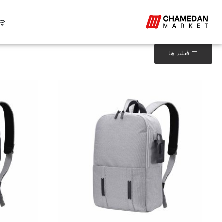
چم
فیلتر ها