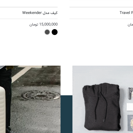
کیف مدل Weekender
مان
15,000,000
تومان
Antractio
Black
N