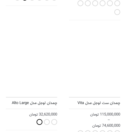
Warm Gray
Terracotta
Seaweed
Lavender
Ink Blue
Black
Yolk Yellow
چمدان ست لوجل مدل Vita
چمدان لوجل مدل Alto Large
115,000,000
تومان
32,620,000
تومان
–
Navy Blue
Light Grey
Black
74,600,000
تومان