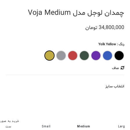
چمدان لوجل مدل Voja Medium
34,800,000
تومان
رنگ
: Yolk Yellow
Yolk Yellow
Warm Gray
Terracotta
Seaweed
Lavender
Ink Blue
Black
صاف
انتخاب سایز
خرید به صور
Larg
Medium
Small
ست