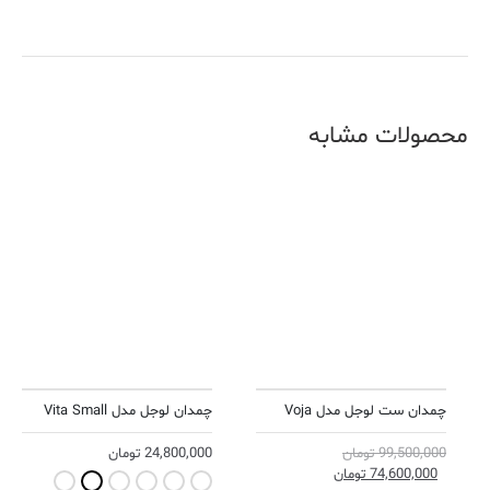
محصولات مشابه
چمدان ست لوجل مدل Voja
چمدان لوجل مدل Vita Small
99,500,000
تومان
24,800,000
تومان
74,600,000
تومان
ellow Ochre
Steel Blue
Olive Green
Rose
Marsala Red
Black