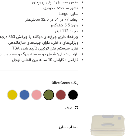
جنس محصول : پلی پروپیلن
کشور ساخت: اندونزی
سایز: Large
ابعاد: 77 در 54 در 32.5 سانتی‌متر
وزن: 5.5 کیلوگرم
حجم: 112 لیتر
چرخ‌ها: دارای چرخ‌های دوگانه با چرخش 360 درجه
ویژگی‌های داخلی: دارای جیب‌های سازماندهی
قفل: سیستم قفل ترکیبی تأیید شده TSA
طراحی داخلی: شامل دو محفظه بزرگ و سه جیب زی
گارانتی : گارانتی 10 ساله بین المللی لوجل
رنگ
: Olive Green
ow Ochre
Steel Blue
Rose
Olive Green
Marsala Red
Black
صاف
انتخاب سایز