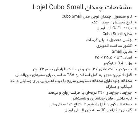
مشخصات چمدان Lojel Cubo Small
نام محصول: چمدان لوجل مدل Cubo Small
نوع محصول : چمدان تک
برند: LOJEL – لوجل
مدل: Cubo Small
جنس محصول : پلی کربنات
کشور ساخت: اندونزی
سایز: Small
ابعاد: ۵۳ × ۳۵.۵ × ۲۵
وزن: 3.4 کیلوگرم
حجم: در حالت عادی ۳۷ لیتر و در حالت افزایش حجم ۴۲ لیتر
قفل امنیتی: مجهز به قفل استاندارد TSA مناسب برای سفرهای بین‌المللی
محفظه جلو: دارای محفظه دسترسی سریع با درب آهنربایی برای وسایلی مانند
لپ‌تاپ و مدارک
چرخ‌ها: چرخ‌های ۳۶۰ درجه‌ای با حرکت روان و بی‌صدا
لایه داخلی: قابل جداسازی و شستشو
دسته تلسکوپی: قابل تنظیم تا ارتفاع ۱۰۲ سانتی‌متر
گارانتی : گارانتی 10 ساله بین المللی لوجل