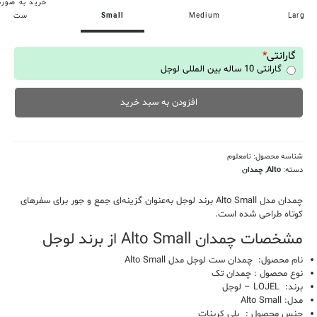
خرید به صور
Larg
Medium
Small
ست
گارانتی
*
گارانتی 10 ساله بین المللی لوجل
افزودن به سبد خرید
شناسه محصول:
نامعلوم
دسته:
Alto
,
چمدان
چمدان مدل Alto Small برند لوجل به‌عنوان گزینه‌ای جمع و جور برای سفرهای
کوتاه طراحی شده است.
مشخصات چمدان Alto Small از برند لوجل
نام محصول: چمدان ست لوجل مدل Alto Small
نوع محصول : چمدان تک
برند: LOJEL – لوجل
مدل: Alto Small
جنس محصول : پلی کربنات