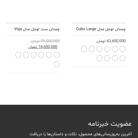
چمدان لوجل مدل Cubo Large
چمدان ست لوجل مدل Voja
63,600,000
تومان
99,500,000
تومان
74,600,000
تومان
Mustard Yellow
Navy Blue
Golden Ochre
Cactus
Burgundy
Black
Warm Gray
Terracotta
Seaweed
Lavender
Ink Blue
Black
Warm Gray
Stone Blue
Rose
Off White
Yolk Yellow
عضویت خبرنامه
آخرین به‌روزرسانی‌های محصول، نکات و داستان‌ها را دریافت